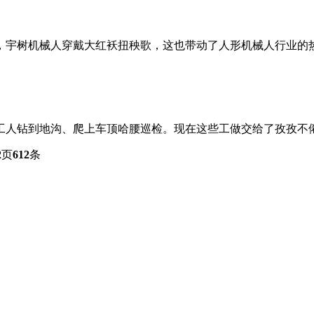
树机械人穿戴大红袄扭秧歌，这也带动了人形机械人行业的热度。
人钻到地沟、爬上车顶哈腰巡检。现在这些工做交给了孜孜不倦、
2
页
612
条