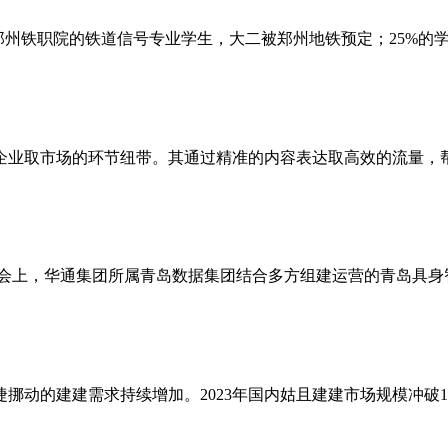
州铁职院的铁道信号专业学生，大二被郑州地铁预定；25%的学生
业取市场的环节纽带。其通过精准的内容表达取高效的流量，帮帮
会上，华通集团所属青岛数据集团结合多方组建运营的青岛具身智
的建建需求持续增加。2023年国内姑且建建市场规模冲破120