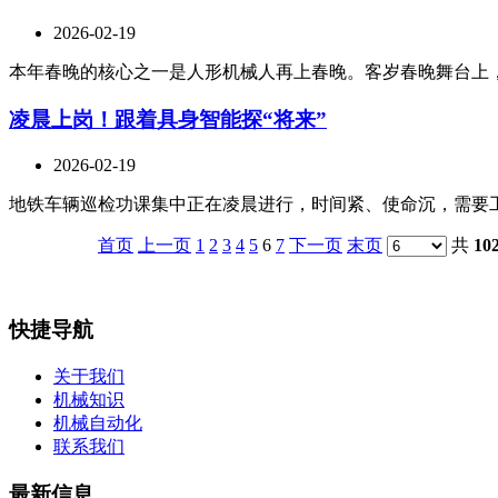
2026-02-19
本年春晚的核心之一是人形机械人再上春晚。客岁春晚舞台上，宇
凌晨上岗！跟着具身智能探“将来”
2026-02-19
地铁车辆巡检功课集中正在凌晨进行，时间紧、使命沉，需要工
首页
上一页
1
2
3
4
5
6
7
下一页
末页
共
10
快捷导航
关于我们
机械知识
机械自动化
联系我们
最新信息